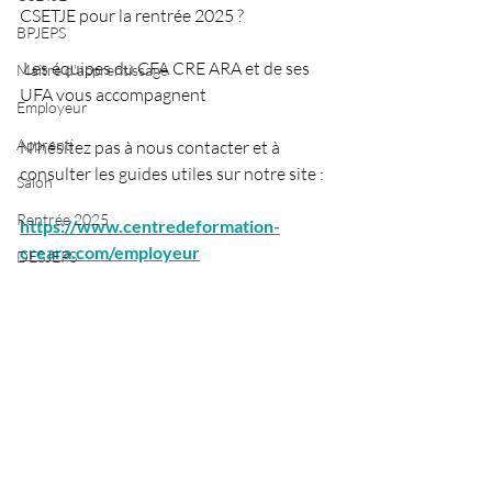
CSETJE pour la rentrée 2025 ?
BPJEPS
 Les équipes du CFA CRE ARA et de ses 
Maître d'apprentissage
UFA vous accompagnent
Employeur
Apprenti
N'hésitez pas à nous contacter et à 
consulter les guides utiles sur notre site :
Salon
Rentrée 2025
https://www.centredeformation-
creara.com/employeur
DESJEPS