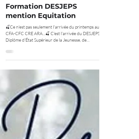
DESJEPS
NEW RENTREE 2026 ! -
Formation DESJEPS
mention Equitation
🍒Ce n'est pas seulement l'arrivée du printemps au
CFA-CFC CRE ARA...🍒 C'est l'arrivée du DESJEPS ,
Diplôme d’État Supérieur de la Jeunesse, de
l’Éducation Populaire et du Sport, spécialité «
performance sportive » mention équitation
(RNCP39572 niveau 6) , dès la rentrée de septembre
2026. Une formation pensée aussi pour des
professionnels déjà en activité. 👤Coordonnateur :
DAMIEN DEMAISON, enseignant d’équitation,
titulaire du BEES2, expert fédéral hunter, chef de
piste CS